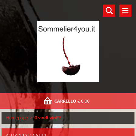
CARRELLO
€ 0,00
Homepage
>
Grandi vini!!!