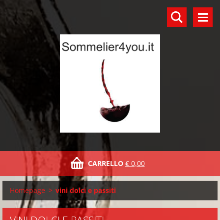
CARRELLO
€ 0,00
Homepage
>
vini dolci e passiti