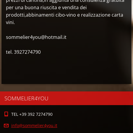
prezzi di cantina,in aggiunta una consulenza gratuita
per una buona riuscita e vendita dei
prodotti,abbinamenti cibo-vino e realizzazione carta
vini.
sommelier4you@hotmail.it
tel. 3927274790
SOMMELIER4YOU
TEL +39 392 7274790
info@som
melier4y
ou.it