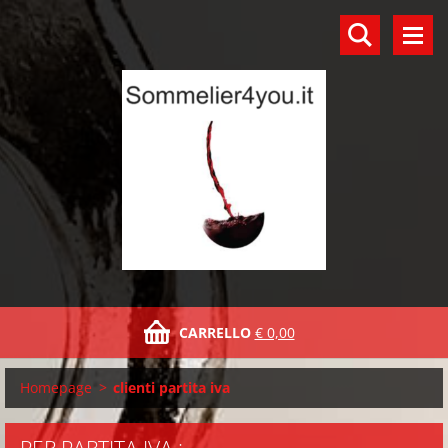
CARRELLO
€ 0,00
Homepage
>
clienti partita iva