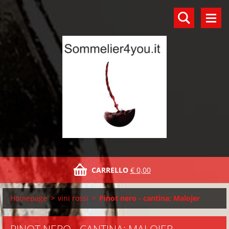
CARRELLO
€ 0,00
Homepage
>
vini rossi
>
Pinot nero - cantina: Malojer