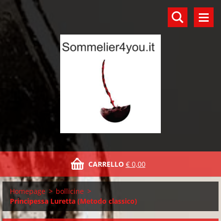
CARRELLO
€ 0,00
Homepage
>
bollicine
>
Principessa Luretta (Metodo classico)