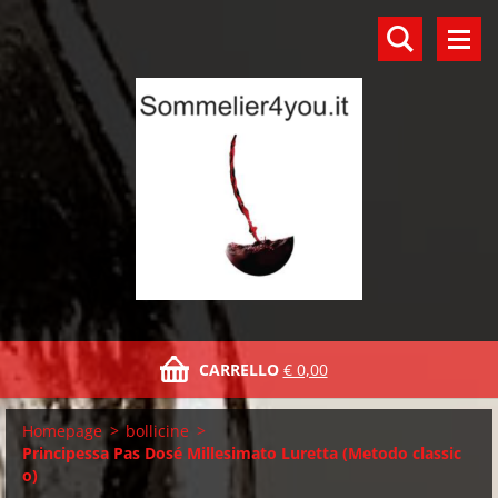
CARRELLO
€ 0,00
Homepage
>
bollicine
>
Principessa Pas Dosé Millesimato Luretta (Metodo classic
o)