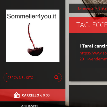
Homepage
>
Lista
TAG: ECC
I Tarai cant
https://www.so
2011-vendemmi
CARRELLO
€ 0,00
VINI ROSSI