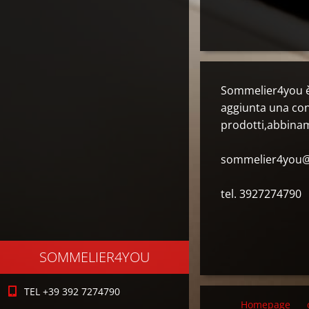
Sommelier4you è a
aggiunta una con
prodotti,abbiname
sommelier4you@h
tel. 3927274790
SOMMELIER4YOU
TEL +39 392 7274790
Homepage